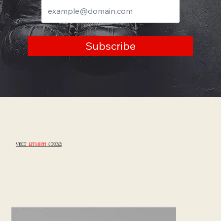
Subscribe
VISIT
LITMICH
STORE