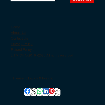
Home
About Us
Contact Us
Privacy Policy
Refund Policy's
LITMICH © 2018 -2026 All rights reserved
Please follow us & like us:
Facebook
X (Twitter)
WhatsApp
LinkedIn
Pinterest
Copy link