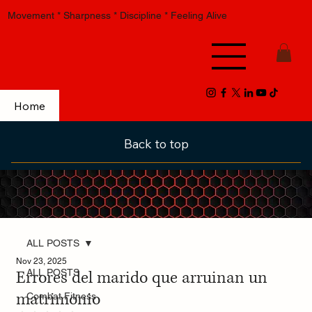
Movement * Sharpness * Discipline * Feeling Alive
Home
Back to top
ALL POSTS
Nov 23, 2025
Errores del marido que arruinan un
ALL POSTS
matrimonio
Combat Fitness