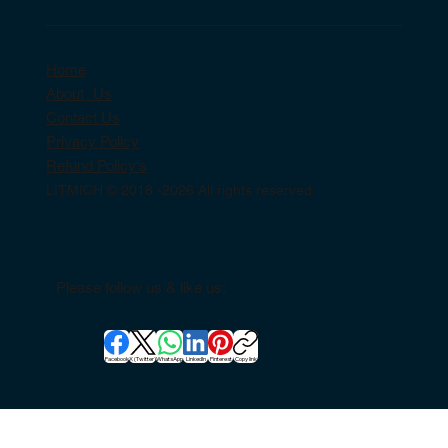
Home
About Us
Contact Us
Privacy Policy
Refund Policy's
LITMICH © 2018 -2026 All rights reserved
Please follow us & like us:
Facebook
X (Twitter)
WhatsApp
LinkedIn
Pinterest
Copy link